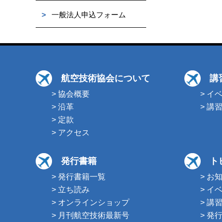
>
一般法人申込フォーム
航空技術協会について
講
> 協会概要
> イ
> 沿革
> 講
> 定款
> アクセス
発行書籍
ト
> 発行書籍一覧
> お
> 立ち読み
> イ
> オンラインショップ
> 講
> 月刊航空技術最新号
> 発