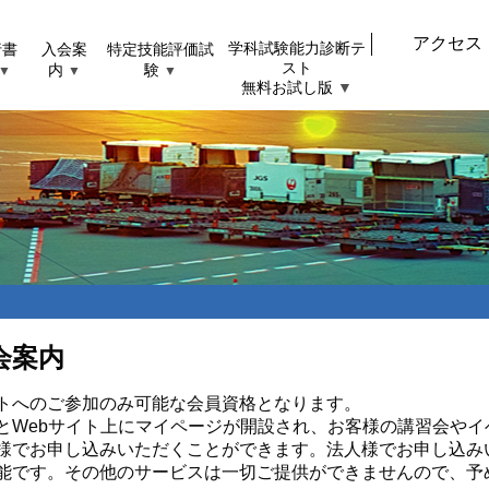
アクセス
行書
入会案
特定技能評価試
学科試験能力診断テ
スト
内
験
▼
▼
▼
無料お試し版
▼
会案内
トへのご参加のみ可能な会員資格となります。
とWebサイト上にマイページが開設され、お客様の講習会や
様でお申し込みいただくことができます。法人様でお申し込み
能です。その他のサービスは一切ご提供ができませんので、予