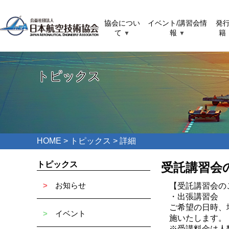
協会につい
イベント/講習会情
発
て
報
籍
▼
▼
トピックス
HOME
>
トピックス
> 詳細
トピックス
受託講習会
>
お知らせ
【受託講習会の
・出張講習会
ご希望の日時、
>
イベント
施いたします。
※受講料金は人