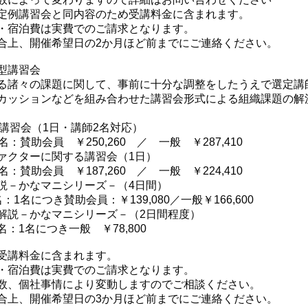
定例講習会と同内容のため受講料金に含まれます。
・宿泊費は実費でのご請求となります。
合上、開催希望日の2か月ほど前までにご連絡ください。
型講習会
る諸々の課題に関して、事前に十分な調整をしたうえで選定講
カッションなどを組み合わせた講習会形式による組織課題の解
る講習会（1日・講師2名対応）
：賛助会員 ￥250,260 ／ 一般 ￥287,410
ァクターに関する講習会（1日）
：賛助会員 ￥187,260 ／ 一般 ￥224,410
説－かなマニシリーズ－（4日間）
1名につき賛助会員：￥139,080／一般￥166,600
解説－かなマニシリーズ－（2日間程度）
1名につき一般 ￥78,800
受講料金に含まれます。
・宿泊費は実費でのご請求となります。
数、個社事情により変動しますのでご相談ください。
合上、開催希望日の3か月ほど前までにご連絡ください。