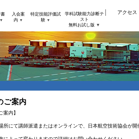
アクセス
行書
入会案
特定技能評価試
学科試験能力診断テ
スト
内
験
▼
▼
▼
無料お試し版
▼
のご案内
ご案内】
場所にて講師派遣またはオンラインで、日本航空技術協会が開
数によって変わりますので詳細はお問い合わせください