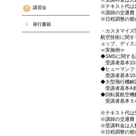
※テキスト代は
>
講習会
※講師の交通費
※日程調整の都
>
発行書籍
・カスタマイズ
航空技術に関す
ョップ、ディス
≪実施例≫
◆SMSに関す
受講者基本10名
◆ヒューマンフ
受講者基本10名
◆大型飛行機解
受講者基本4名：
◆回転翼航空機
受講者基本５名：
※テキスト代は
※講師の交通費
※受講料金は人
※日程調整の都