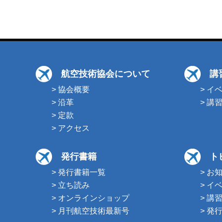
航空技術協会について
講
> 協会概要
> イ
> 沿革
> 講
> 定款
> アクセス
発行書籍
ト
> 発行書籍一覧
> お
> 立ち読み
> イ
> オンラインショップ
> 講
> 月刊航空技術最新号
> 発