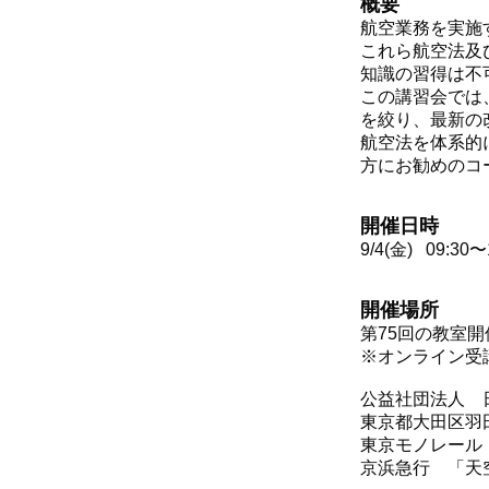
概要
航空業務を実施
これら航空法及
知識の習得は不
この講習会では
を絞り、最新の
航空法を体系的
方にお勧めのコ
開催日時
9/4(金) 09:30〜
開催場所
第75回の教室
※オンライン受
公益社団法人 
東京都大田区羽田
東京モノレール
京浜急行 「天