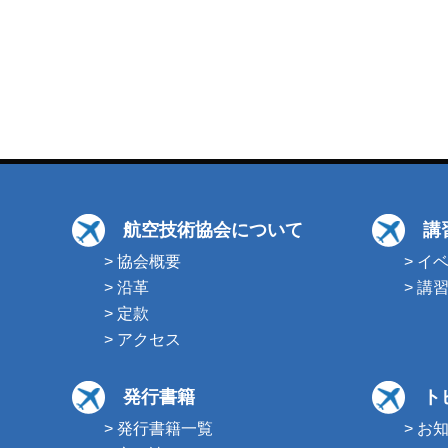
航空技術協会について
講
> 協会概要
> イ
> 沿革
> 講
> 定款
> アクセス
発行書籍
ト
> 発行書籍一覧
> お