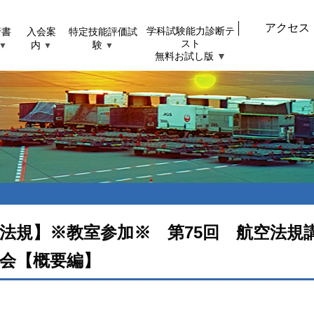
アクセス
行書
入会案
特定技能評価試
学科試験能力診断テ
スト
内
験
▼
▼
▼
無料お試し版
▼
法規】※教室参加※ 第75回 航空法規講
会【概要編】