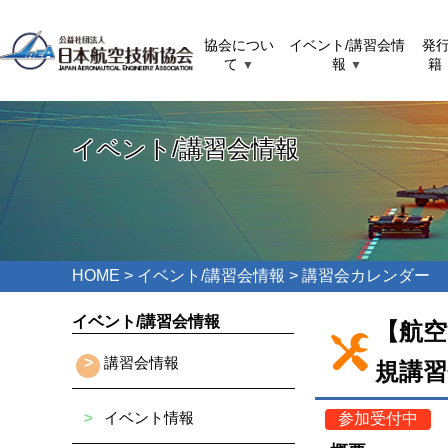
協会につい
イベント/講習会情
発
て
報
籍
▼
▼
イベント/講習会情報
HOME
>
イベント/講習会情報
> 講習会カレンダー
イベント/講習会情報
【航空
>
講習会情報
規講習
>
イベント情報
参加受付中