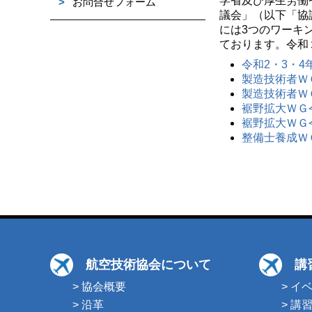
学省及び厚生労働
>
お問合せフォーム
議会」（以下「協
には3つのワーキ
ております。令和
令和2・3・4
製造技術者Ｗ
製造技術者Ｗ
裾野拡大ＷＧ
裾野拡大ＷＧ
整備士養成Ｗ
航空技術協会について
講
> 協会概要
> イ
> 沿革
> 講