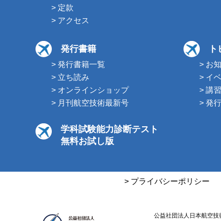
> 定款
> アクセス
発行書籍
ト
> 発行書籍一覧
> お
> 立ち読み
> イ
> オンラインショップ
> 講
> 月刊航空技術最新号
> 発
学科試験能力診断テスト
無料お試し版
> プライバシーポリシー
公益社団法人日本航空技