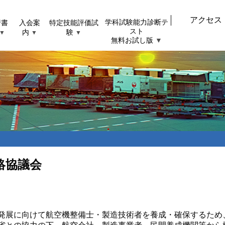
アクセス
行書
入会案
特定技能評価試
学科試験能力診断テ
スト
内
験
▼
▼
▼
無料お試し版
▼
絡協議会
発展に向けて航空機整備士・製造技術者を養成・確保するため、