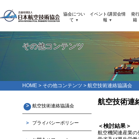
協会につい
イベント/講習会情
発
て
報
籍
▼
▼
その他コンテンツ
HOME
> その他コンテンツ > 航空技術連絡協議会
航空技術連
>
航空技術連絡協議会
>
プライバシーポリシー
＜検討結果＞
航空機関連産業の