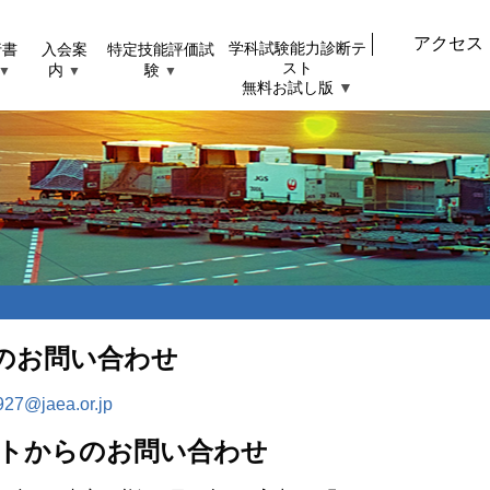
アクセス
行書
入会案
特定技能評価試
学科試験能力診断テ
スト
内
験
▼
▼
▼
無料お試し版
▼
のお問い合わせ
927@jaea.or.jp
イトからのお問い合わせ