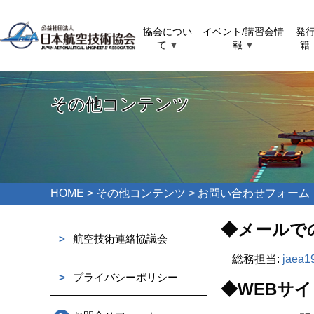
協会につい
イベント/講習会情
発
て
報
籍
▼
▼
その他コンテンツ
HOME
> その他コンテンツ > お問い合わせフォーム
◆メールで
>
航空技術連絡協議会
総務担当:
jaea1
>
プライバシーポリシー
◆WEBサ