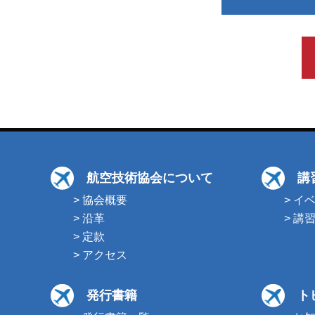
航空技術協会について
講
> 協会概要
> イ
> 沿革
> 講
> 定款
> アクセス
発行書籍
ト