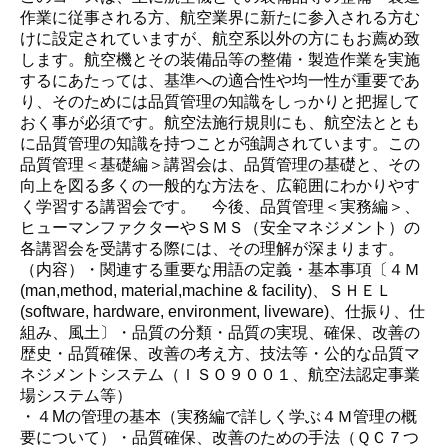
作業に従事される方、航空業界に新たに参入される方む
けに設定されていますが、航空系以外の方にもお薦め致
します。航空機とその装備品等の整備・製造作業を実施
するにあたっては、基準への適合性や均一性が重要であ
り、そのためには品質管理の知識をしっかりと把握して
おく事が必須です。航空法施行規則にも、航空法ととも
に品質管理の知識を持つことが強調されています。この
品質管理＜基礎編＞講習会は、品質管理の基礎と、その
向上を図る多くの一般的な方法を、広範囲にわかりやす
く学習する講習会です。 今後、品質管理＜実務編＞、
ヒューマンファクターやＳＭＳ（安全マネジメント）の
各講習会を受講する際には、その理解が深まります。
（内容）・関連する重要な用語の定義・基本事項〔４Ｍ
(man,method, material,machine & facility)、ＳＨＥＬ
(software, hardware, environment, liveware)、仕振り、仕
組み、風土〕・品質の分類・品質の実現、確保、改善の
歴史・品質確保、改善の考え方、技法等・公的な品質マ
ネジメントシステム（ＩＳＯ９００１、航空法認定事業
場システム等）
・４Mの管理の基本（実務編で詳しく学ぶ４Ｍ管理の概
要について）・品質確保、改善のための手法（ＱＣ７つ