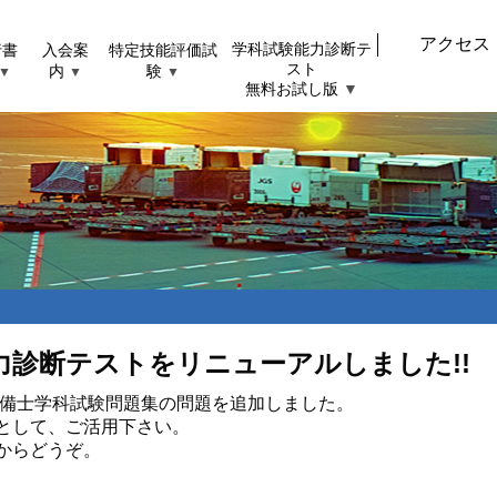
アクセス
行書
入会案
特定技能評価試
学科試験能力診断テ
スト
内
験
▼
▼
▼
無料お試し版
▼
力診断テストをリニューアルしました!!
空整備士学科試験問題集の問題を追加しました。
として、ご活用下さい。
からどうぞ。