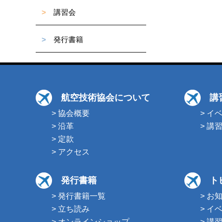
>
講習会
>
発行書籍
航空技術協会について
講
> 協会概要
> イ
> 沿革
> 講
> 定款
> アクセス
発行書籍
ト
> 発行書籍一覧
> お
> 立ち読み
> イ
> オンラインショップ
> 講