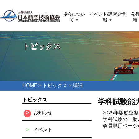
協会につい
イベント/講習会情
発
て
報
籍
▼
▼
トピックス
HOME
>
トピックス
> 詳細
トピックス
学科試験能
>
お知らせ
2025年版航
学科試験の一助
会員専用ページ
>
イベント